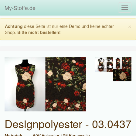
My-Stoffe.de
Toggl
navig
×
Achtung
diese Seite ist nur eine Demo und keine echter
Shop.
Bitte nicht bestellen!
Muster
bestellen
Designpolyester - 03.0437
Material:
60%Polyester,40%Baumwolle