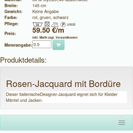
Breite:
145 cm
Gewicht:
Keine Angabe
Farbe:
rot, gruen, schwarz
Pflege:
Legende
59.50 €/m
Preis:
inkl. MwSt zzgl. Versandkosten
Meterangabe:
Produktdetails:
Rosen-Jacquard mit Bordüre
Dieser italienischeDesigner-Jacquard eignet sich für Kleider
Mäntel und Jacken.
Toggl
naviga