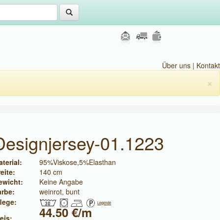
Über uns
|
Kontakt
×
Designjersey-01.1223
terial:
95%Viskose,5%Elasthan
eite:
140 cm
ewicht:
Keine Angabe
arbe:
weinrot, bunt
lege:
Legende
44.50 €/m
eis: