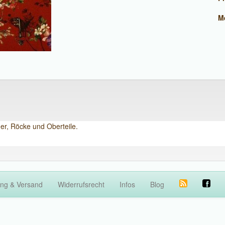
M
der, Röcke und Oberteile.
ng & Versand
Widerrufsrecht
Infos
Blog