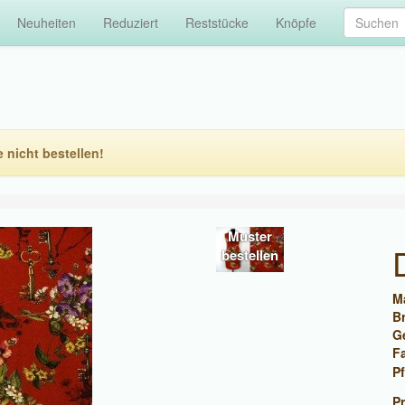
Neuheiten
Reduziert
Reststücke
Knöpfe
e nicht bestellen!
Muster
bestellen
Ma
Br
G
F
Pf
Pr