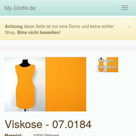
My-Stoffe.de
Toggl
navig
×
Achtung
diese Seite ist nur eine Demo und keine echter
Shop.
Bitte nicht bestellen!
Muster
bestellen
Viskose - 07.0184
Material:
100%Viskose