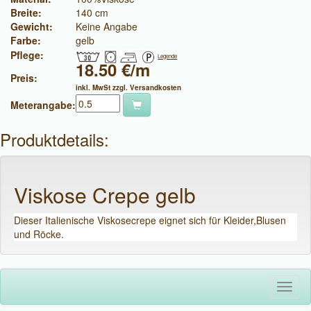
Breite:
140 cm
Gewicht:
Keine Angabe
Farbe:
gelb
Pflege:
Legende
18.50 €/m
Preis:
inkl. MwSt zzgl. Versandkosten
Meterangabe:
Produktdetails:
Viskose Crepe gelb
Dieser Italienische Viskosecrepe eignet sich für Kleider,Blusen
und Röcke.
Toggl
naviga