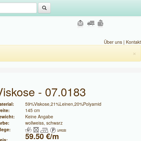
Über uns
|
Kontakt
×
Viskose - 07.0183
terial:
59%Viskose,21%Leinen,20%Polyamid
eite:
145 cm
ewicht:
Keine Angabe
arbe:
wollweiss, schwarz
lege:
Legende
59.50 €/m
eis: