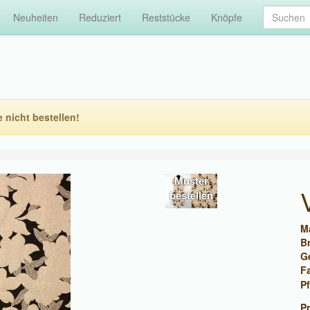
Neuheiten
Reduziert
Reststücke
Knöpfe
e nicht bestellen!
Muster
bestellen
Ma
Br
G
F
Pf
Pr