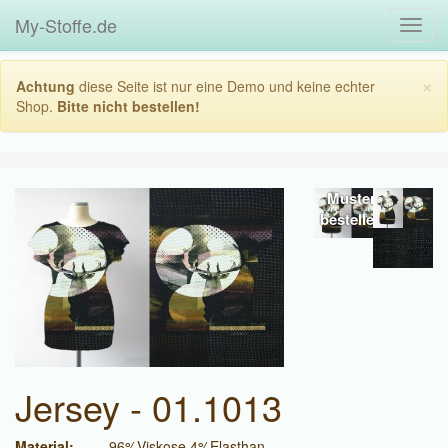
My-Stoffe.de
Toggl
navig
×
Achtung
diese Seite ist nur eine Demo und keine echter
Shop.
Bitte nicht bestellen!
Muster
bestellen
Jersey - 01.1013
Material:
96%Viskose,4%Elasthan