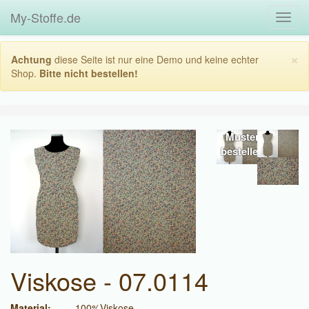
My-Stoffe.de
Toggl
navig
×
Achtung
diese Seite ist nur eine Demo und keine echter
Shop.
Bitte nicht bestellen!
Muster
bestellen
Viskose - 07.0114
Material:
100%Viskose