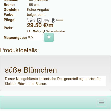
Breite:
155 cm
Gewicht:
Keine Angabe
Farbe:
beige, bunt
Pflege:
Legende
29.50 €/m
Preis:
inkl. MwSt zzgl. Versandkosten
Meterangabe:
Produktdetails:
süße Blümchen
Dieser kleingeblümte italienische Designerstoff eignet sich für
Kleider, Röcke und Blusen.
Toggl
naviga