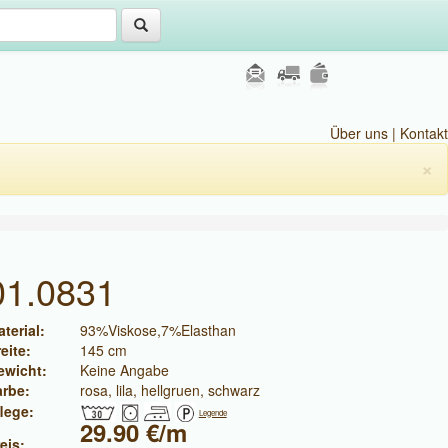
Über uns
|
Kontakt
×
01.0831
terial:
93%Viskose,7%Elasthan
eite:
145 cm
ewicht:
Keine Angabe
arbe:
rosa, lila, hellgruen, schwarz
lege:
Legende
29.90 €/m
eis: