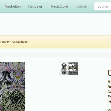
Neuheiten
Reduziert
Reststücke
Knöpfe
e nicht bestellen!
Muster
bestellen
Ma
Br
G
F
Pf
Pr